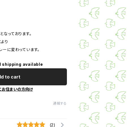
となっております。
により
レーに変わっています。
l shipping available
d to cart
にお住まいの方向け
通報する
(2)