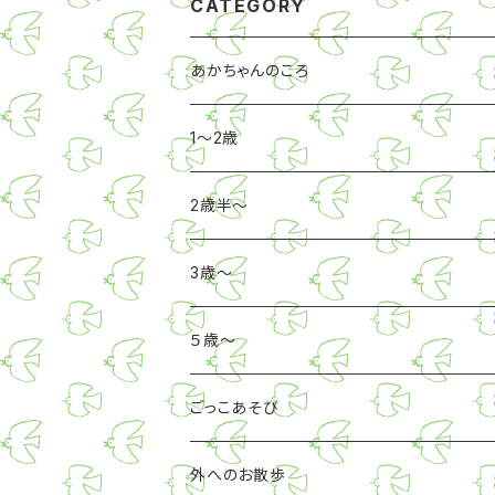
CATEGORY
あかちゃんのころ
1〜2歳
2歳半〜
3歳～
５歳～
ごっこあそび
外へのお散歩