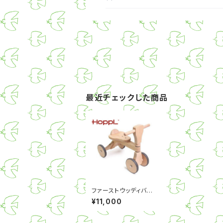
最近チェックした商品
ファーストウッディバイ
ク
¥11,000