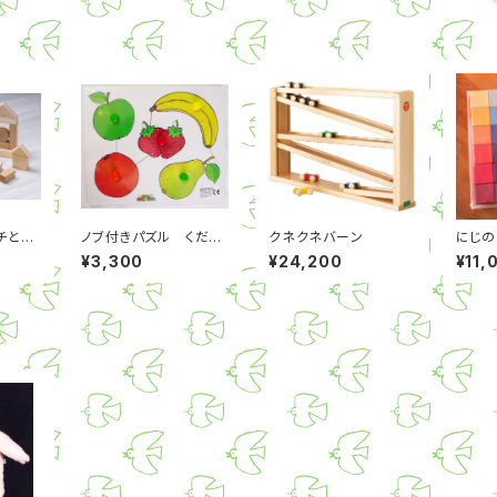
チとカ
ノブ付きパズル くだも
クネクネバーン
にじの
の
¥3,300
¥24,200
¥11,