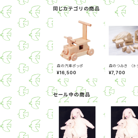
同じカテゴリの商品
森の汽車ポッポ
森のつみき 〈ト
エデ〉
¥16,500
¥7,700
セール中の商品