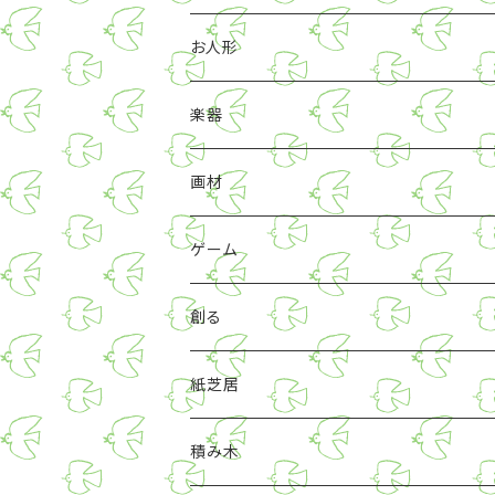
お人形
楽器
画材
ゲーム
創る
紙芝居
積み木