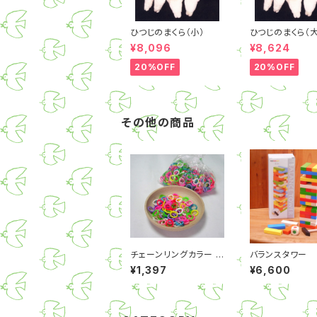
ひつじのまくら（小）
ひつじのまくら（大
¥8,096
¥8,624
20%OFF
20%OFF
その他の商品
チェーンリングカラー 2
バランスタワー
00g
¥1,397
¥6,600